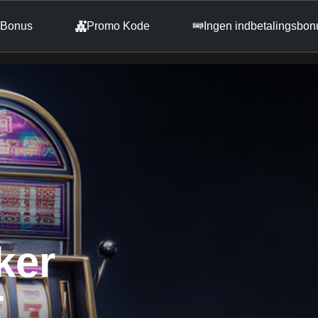
Bonus
Promo Kode
Ingen indbetalingsbon
ker
r