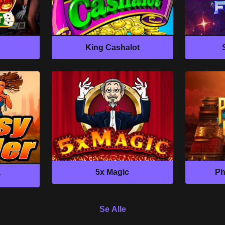
King Cashalot
5x Magic
Ph
r
Se Alle