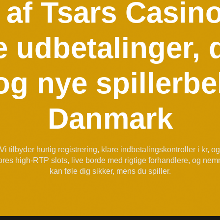
 af Tsars Casin
e udbetalinger, 
g nye spillerbe
Danmark
i tilbyder hurtig registrering, klare indbetalingskontroller i kr, 
res high-RTP slots, live borde med rigtige forhandlere, og ne
kan føle dig sikker, mens du spiller.