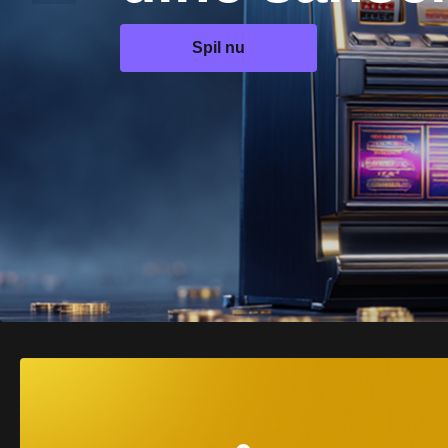
Spil nu