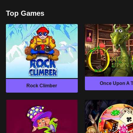
Tsars Casino Vip-programmet
Top Games
Hvordan Vi Gør Dig Til En Vip
Spil med tillid: Licenseret og sikker i Danmark
Licenserede virksomheder, som du kan tjekke ud, ikke ku
Sikkerhed På En Lille Skærm Skal Være Let At Forstå
Danmark Festligheder På Tsars Casino
Hvordan Vores Danmark Festivities Events Arbejde På T
Tips Fra Tsars Casino Vindere I Danmark
Once Upon A 
Rock Climber