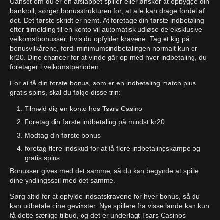
Uanset om du er en afslappet spiller eller ønsker at opbygge din
bankroll, sørger bonusstrukturen for, at alle kan drage fordel af
det. Det første skridt er nemt. At foretage din første indbetaling
efter tilmelding til en konto vil automatisk udløse de eksklusive
velkomstbonusser, hvis du opfylder kravene. Tag et kig på
bonusvilkårene, fordi minimumsindbetalingen normalt kun er
kr20. Dine chancer for at vinde går op med hver indbetaling, du
foretager i velkomstperioden.
For at få din første bonus, som er en indbetaling match plus
gratis spins, skal du følge disse trin:
Tilmeld dig en konto hos Tsars Casino
Foretag din første indbetaling på mindst kr20
Modtag din første bonus
foretag flere indskud for at få flere indbetalingskampe og
gratis spins
Bonusser gives med det samme, så du kan begynde at spille
dine yndlingsspil med det samme.
Sørg altid for at opfylde indsatskravene for hver bonus, så du
kan udbetale dine gevinster. Nye spillere fra visse lande kan kun
få dette særlige tilbud, og det er underlagt Tsars Casinos