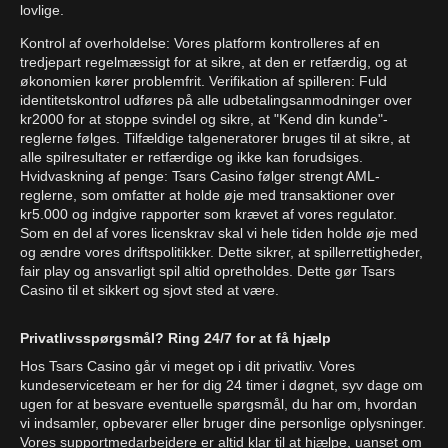
lovlige.
Kontrol af overholdelse: Vores platform kontrolleres af en
tredjepart regelmæssigt for at sikre, at den er retfærdig, og at
økonomien kører problemfrit. Verifikation af spilleren: Fuld
identitetskontrol udføres på alle udbetalingsanmodninger over
kr2000 for at stoppe svindel og sikre, at "Kend din kunde"-
reglerne følges. Tilfældige talgeneratorer bruges til at sikre, at
alle spilresultater er retfærdige og ikke kan forudsiges.
Hvidvaskning af penge: Tsars Casino følger strengt AML-
reglerne, som omfatter at holde øje med transaktioner over
kr5.000 og indgive rapporter som krævet af vores regulator.
Som en del af vores licenskrav skal vi hele tiden holde øje med
og ændre vores driftspolitikker. Dette sikrer, at spillerrettigheder,
fair play og ansvarligt spil altid opretholdes. Dette gør Tsars
Casino til et sikkert og sjovt sted at være.
Privatlivsspørgsmål? Ring 24/7 for at få hjælp
Hos Tsars Casino går vi meget op i dit privatliv. Vores
kundeserviceteam er her for dig 24 timer i døgnet, syv dage om
ugen for at besvare eventuelle spørgsmål, du har om, hvordan
vi indsamler, opbevarer eller bruger dine personlige oplysninger.
Vores supportmedarbejdere er altid klar til at hjælpe, uanset om