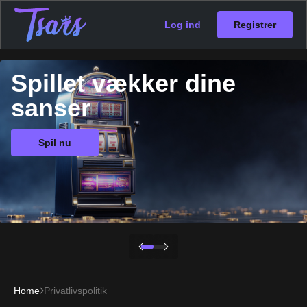
Log ind
Registrer
Spillet vækker dine
sanser
Spil nu
Home
Privatlivspolitik