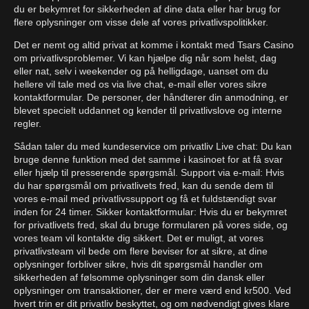
du er bekymret for sikkerheden af dine data eller har brug for
flere oplysninger om visse dele af vores privatlivspolitikker.
Det er nemt og altid privat at komme i kontakt med Tsars Casino
om privatlivsproblemer. Vi kan hjælpe dig når som helst, dag
eller nat, selv i weekender og på helligdage, uanset om du
hellere vil tale med os via live chat, e-mail eller vores sikre
kontaktformular. De personer, der håndterer din anmodning, er
blevet specielt uddannet og kender til privatlivslove og interne
regler.
Sådan taler du med kundeservice om privatliv Live chat: Du kan
bruge denne funktion med det samme i kasinoet for at få svar
eller hjælp til presserende spørgsmål. Support via e-mail: Hvis
du har spørgsmål om privatlivets fred, kan du sende dem til
vores e-mail med privatlivssupport og få et fuldstændigt svar
inden for 24 timer. Sikker kontaktformular: Hvis du er bekymret
for privatlivets fred, skal du bruge formularen på vores side, og
vores team vil kontakte dig sikkert. Det er muligt, at vores
privatlivsteam vil bede om flere beviser for at sikre, at dine
oplysninger forbliver sikre, hvis dit spørgsmål handler om
sikkerheden af følsomme oplysninger som din dansk eller
oplysninger om transaktioner, der er mere værd end kr500. Ved
hvert trin er dit privatliv beskyttet, og om nødvendigt gives klare