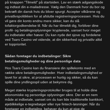
på knappen "Tilmeld" på startsiden. Lav en stærk adgangskode
og indtast din e-mailadresse. Vælg den Danmark hvor du bor og
bekræft din dansk hvis du bliver spurgt. Accepter vilkårene og
privatlivspolitikken for at afslutte registreringsprocessen. Hvis du
vil gøre din konto endnu mere sikker, kan du slå
tofaktorgodkendelse til. Når du har tilmeldt dig, forbliver dine
profil- og betalingsoplysninger krypterede, uanset hvor meget
du indbetaler eller hæver. Du kan nyde det sjove og fordelene
ved Tsars Casino vel vidende, at din sikkerhed og privatliv altid
er topprioritet.
Sådan foretager du indbetalinger: Sikre
betalingsmuligheder og dine personlige data
Hos Tsars Casino kan du finansiere din spillekonto med en
række sikre betalingsmuligheder. Hver indbetalingsmulighed er
lavet for at sikre, at processen er hurtig og sikker, så du kan
spille dine yndlingsspil uden at bekymre dig.
Meget stærke krypteringsprotokoller bruges til at holde dine
økonomiske og personlige oplysninger sikre. Der er en nem
måde at indbetale, uanset om du kan lide traditionelle bankkort,
øjeblikkelige e-tegnebøger eller nye fintech-løsninger. Når du
foretager en indbetaling, behøver du kun at give de