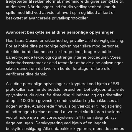
tredjeparter til reklameformål, medmindre du giver samtykke til,
at det sker. Når du logger ind fra din yndlingsenhed, kan du
spille med tillid ved at vide, at hvert spin og tilbud af kort er
beskyttet af avancerede privatlivsprotokoller.
Avanceret beskyttelse af dine personlige oplysninger
Hos Tsars Casino er sikkerhed og privatliv altid de vigtigste ting.
For at holde dine personlige oplysninger sikre mod personer,
der ikke burde kunne se eller bruge dem, bruger vi både
banebrydende teknologi og strenge interne procedurer. Vores
sikkerhedssystemer er altid tændt for at holde dine oplysninger
sikre, uanset om du laver en konto, foretager et køb eller
verificerer dine dansk.
Alle dine personlige oplysninger er krypteret ved hjælp af SSL-
protokoller, som er de bedste i branchen. Det betyder, at alle de
oplysninger, du giver, fra tilmelding til indbetaling og udbetaling
af op til 1000 kr i gevinster, sendes sikkert og kan ikke ses af
nogen andre. Avancerede firewalls og værktøjer til registrering
af indtrængen hjælper os med at være et skridt foran truslerne
ved at holde øje med vores systemer 24 timer i døgnet, syv
dage om ugen. Datakryptering ved hjælp af en lagdelt
beskyttelsestilgang: Alle datapakker krypteres, mens de sendes