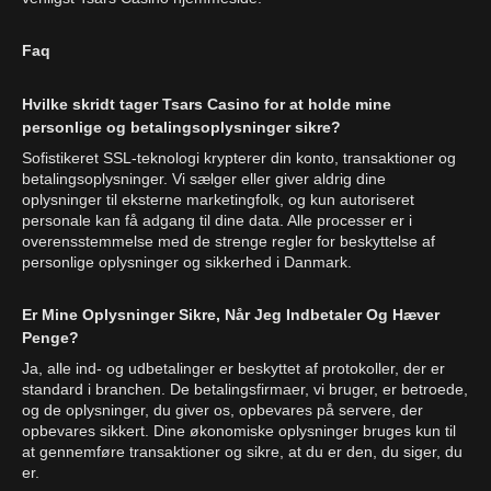
Faq
Hvilke skridt tager Tsars Casino for at holde mine
personlige og betalingsoplysninger sikre?
Sofistikeret SSL-teknologi krypterer din konto, transaktioner og
betalingsoplysninger. Vi sælger eller giver aldrig dine
oplysninger til eksterne marketingfolk, og kun autoriseret
personale kan få adgang til dine data. Alle processer er i
overensstemmelse med de strenge regler for beskyttelse af
personlige oplysninger og sikkerhed i Danmark.
Er Mine Oplysninger Sikre, Når Jeg Indbetaler Og Hæver
Penge?
Ja, alle ind- og udbetalinger er beskyttet af protokoller, der er
standard i branchen. De betalingsfirmaer, vi bruger, er betroede,
og de oplysninger, du giver os, opbevares på servere, der
opbevares sikkert. Dine økonomiske oplysninger bruges kun til
at gennemføre transaktioner og sikre, at du er den, du siger, du
er.