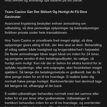
mod svindel og ansvarligt spil baseret på din dansk.
Tsars Casino Gør Det Sikkert Og Hurtigt At Få Dine
Gevinster
Avanceret kryptering beskytter enhver anmodning om
udbetaling, så dine personlige oplysninger og bankoplysninger
forbliver private under hele transaktionen.
Hos Tsars Casino er privatlivets fred meget vigtigt, så dine
oplysninger gives aldrig til folk, der ikke skal se dem. Behandling
af udtag sætter både hastighed og brugersikkerhed i højsædet.
De fleste anmodninger bliver taget hånd om inden for 24 timer,
og pengene sendes til den betalingsudbyder, du vælger, så
hurtigt som muligt. Kun når der er behov for ekstra kontrol for at
opfylde regulerings- eller anti-svigregler, sker forsinkelser meget
sjældent. Så længe din betalingsmetode er godkendt, bør du få
dine penge inden for en til tre hverdage. E-wallets lader dig
normalt hæve penge hurtigst. Bankoverførsler kan derimod tage
lidt længere tid, afhængigt af din bank.
E-wallet-udbetalinger behandles normalt med det samme eller
inden for et par timer efter godkendelse. Udbetalinger til
bankkort behandles inden for en til tre hverdage, og overførsler