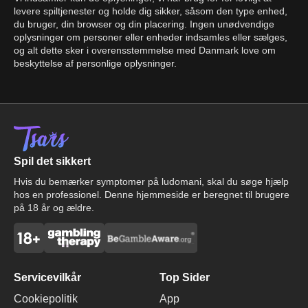
levere spiltjenester og holde dig sikker, såsom den type enhed,
du bruger, din browser og din placering. Ingen unødvendige
oplysninger om personer eller enheder indsamles eller sælges,
og alt dette sker i overensstemmelse med Danmark love om
beskyttelse af personlige oplysninger.
Spil det sikkert
Hvis du bemærker symptomer på ludomani, skal du søge hjælp
hos en professionel. Denne hjemmeside er beregnet til brugere
på 18 år og ældre.
Servicevilkår
Top Sider
Cookiepolitik
App