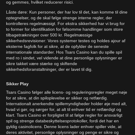
og gemmes, hvilket reducerer risici.
Låste døre: Kun personer, der har lov til det, kan komme til dine
optegnelser, og de skal følge strenge interne regler, der
kontrolleres regelmæssigt. For ekstra sikkerhed har vi brug for
to former for identifikation for følsomme handlinger som store
tilbagetrækninger over 500 kr. Regelmæssige
sikkerhedsrevisioner: Vores systemer testes og holdes ajour af
eksterne fagfolk for at sikre, at de opfylder de seneste
internationale standarder. Hos Tsars Casino kan du spille spil
med ro i sindet, vel vidende at dine personlige oplysninger er
sikre takket være stærke og skiftende
sikkerhedsforanstaltninger, der er lavet til dig.
Sikker Play
Tsars Casino følger alle licens- og reguleringsregler meget nøje
for at sikre, at din spiloplevelse er sikker og retfærdig.
Internationalt anerkendte spillemyndigheder holder øje med alt,
hvad vi gør, og sørger for, at alt til enhver tid er retfærdigt og
klart. Tsars Casino er forpligtet til at følge regler for ansvarligt
spil og strenge databeskyttelsesprotokoller, fordi det har en
gyldig casinolicens. Denne licens lader enhver spiller vide, at
deres aktivitet, personlige oplysninger og penge er sikre og